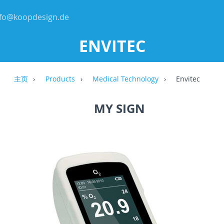
nfo@koopdesign.de
ENVITEC
主页
Products
Medical Technology
Envitec
MY SIGN