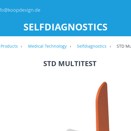
nfo@koopdesign.de
SELFDIAGNOSTICS
Products
Medical Technology
Selfdiagnostics
STD Mul
STD MULTITEST