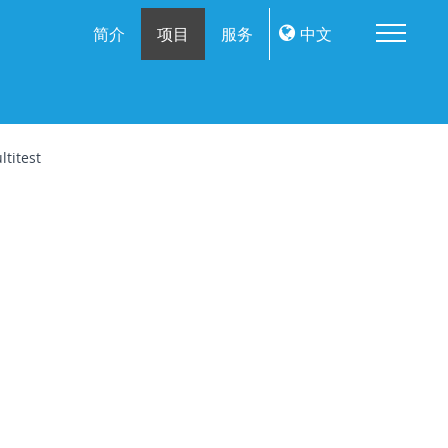
Me
简介
项目
服务
中文
titest