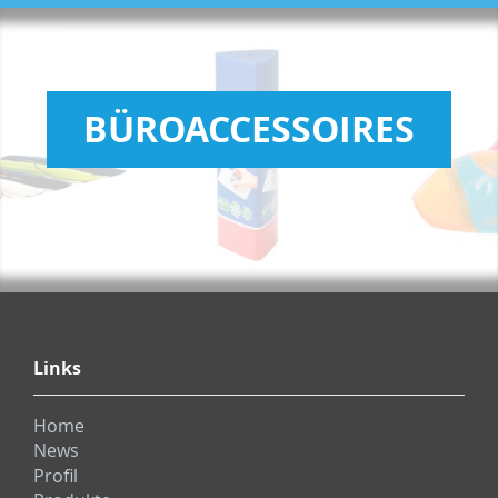
BÜROACCESSOIRES
Links
Home
News
Profil